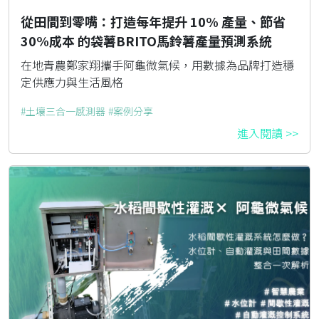
從田間到零嘴：打造每年提升 10% 產量、節省
30%成本 的袋薯BRITO馬鈴薯產量預測系統
在地青農鄭家翔攜手阿龜微氣候，用數據為品牌打造穩
定供應力與生活風格
土壤三合一感測器
案例分享
進入閱讀 >>