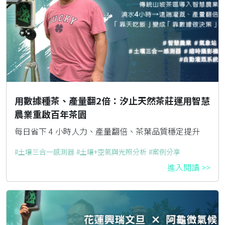
用數據種茶、產量翻2倍：汐止天然茶莊運用智慧
農業重啟百年茶園
每日省下 4 小時人力、產量翻倍、茶葉品質穩定提升
土壤三合一感測器
土壤+空氣與光照分析
案例分享
進入閱讀 >>