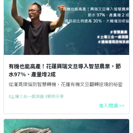
有機也能高產！花蓮興瑞文旦導入智慧農業，節
水97%、產量增2成
從灌溉煩惱到智慧轉機，花蓮有機文旦翻轉逆境的祕密
土壤三合一感測器
案例分享
進入閱讀 >>